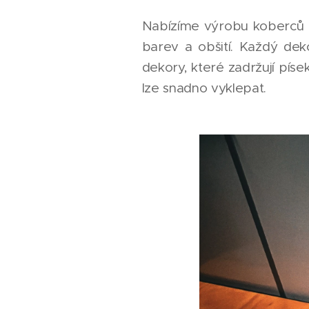
Nabízíme výrobu koberců r
barev a obšití. Každý dek
dekory, které zadržují pís
lze snadno vyklepat.