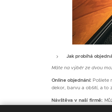
Jak probíhá objedná
Máte na výběr ze dvou mož
Online objednání:
Pošlete 
dekor, barvu a obšití, a to
Návštěva v naší firmě:
Můž
vybrat osobně. My pak pr