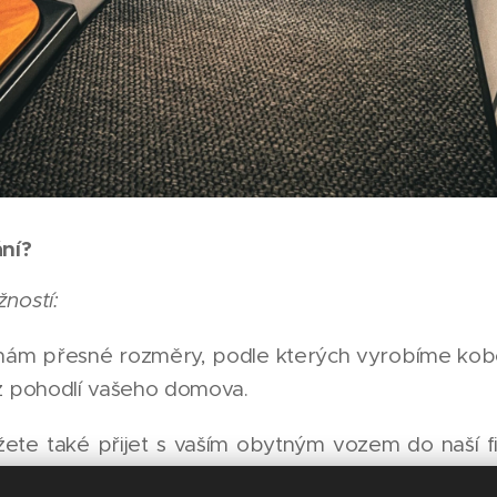
ní?
ností:
nám přesné rozměry, podle kterých vyrobíme kob
 z pohodlí vašeho domova.
ete také přijet s vaším obytným vozem do naší f
ovedeme zaměření a následně vyrobíme koberce.