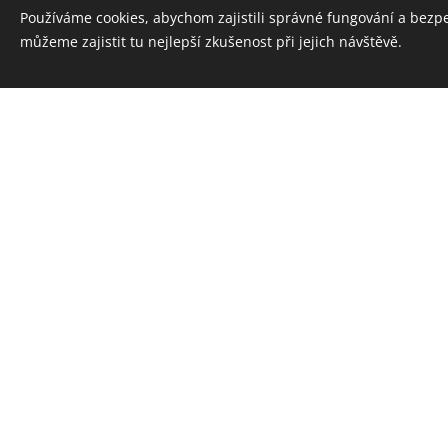
Používáme cookies, abychom zajistili správné fungování a bezp
Jak dlouho to trvá?
můžeme zajistit tu nejlepší zkušenost při jejich návštěvě.
- zaměření obvykle trvá od 1
- po zaměření vyrobíme ko
Cena
- zaměření koberců je zda
- cena samotných koberců je
1500 - 2000 Kč + DPH za 
vychází přibližně na 4000 