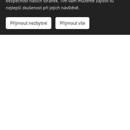
bezpečnost našich stránek. Tím vám můžeme zajistit tu
nejlepší zkušenost při jejich návštěvě.
Přijmout nezbytné
Přijmout vše
Vorteile, die für