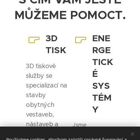
MŮŽEME POMOCT.
3D
ENE
TISK
RGE
TICK
3D tiskové
É
služby se
SYS
specializací na
stavby
TÉM
obytných
Y
vestaveb,
nástaveb a
Jsme
další projekty
specialisté v
Používáme cookies, abychom zajistili správné fungování a