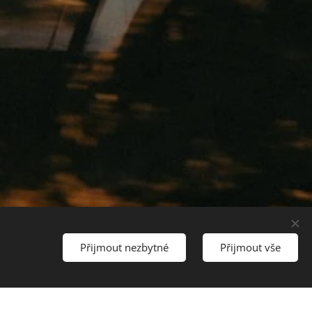
Přijmout nezbytné
Přijmout vše