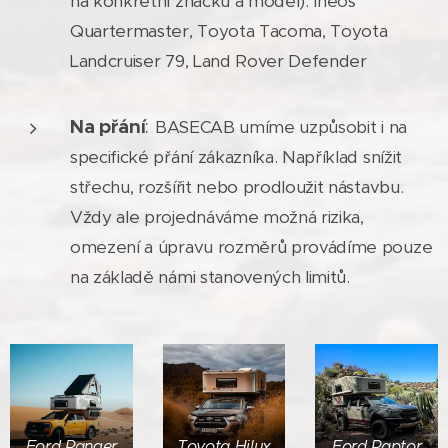
na konkrétní značku a model): Ineos
Quartermaster, Toyota Tacoma, Toyota
Landcruiser 79, Land Rover Defender
Na přání
:
BASECAB umíme uzpůsobit i na
specifické přání zákazníka. Například snížit
střechu, rozšířit nebo prodloužit nástavbu.
Vždy ale projednáváme možná rizika,
omezení a úpravu rozměrů provádíme pouze
na základě námi stanovených limitů.
Ford Ranger
Toyota Hilux
Ford Raptor