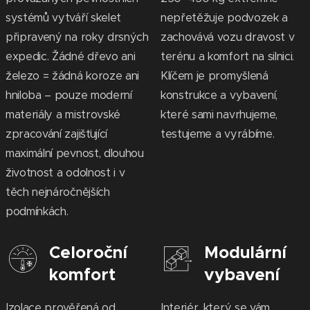
systémů vytváří skelet
nepřetěžuje podvozek a
připravený na roky drsných
zachovává vozu dravost v
expedic. Žádné dřevo ani
terénu a komfort na silnici.
železo = žádná koroze ani
Klíčem je promyšlená
hniloba – pouze moderní
konstrukce a vybavení,
materiály a mistrovské
které sami navrhujeme,
zpracování zajišťující
testujeme a vyrábíme.
maximální pevnost, dlouhou
životnost a odolnost i v
těch nejnáročnějších
podmínkách.
Celoroční
Modulární
komfort
vybavení
Izolace prověřená od
Interiér, který se vám