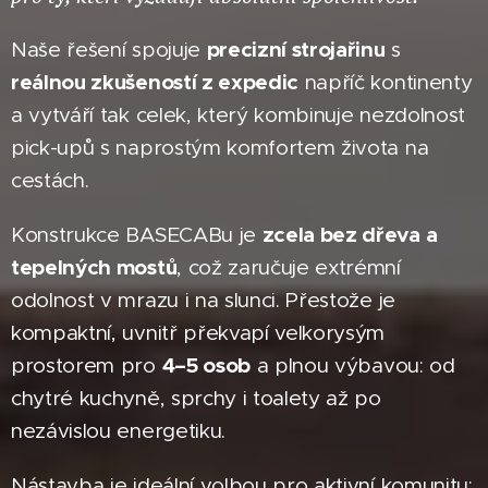
precizní strojařinu
Naše řešení spojuje
s
reálnou zkušeností z expedic
napříč kontinenty
a vytváří tak celek, který kombinuje nezdolnost
pick-upů s naprostým komfortem života na
cestách.
zcela bez dřeva a
Konstrukce BASECABu je
tepelných mostů
, což zaručuje extrémní
odolnost v mrazu i na slunci. Přestože je
kompaktní, uvnitř překvapí velkorysým
4–5 osob
prostorem pro
a plnou výbavou: od
chytré kuchyně, sprchy i toalety až po
nezávislou energetiku.
Nástavba je ideální volbou pro aktivní komunitu: