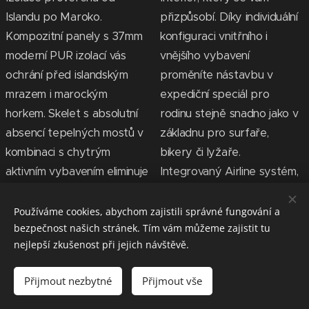
Islandu po Maroko.
přizpůsobí. Díky individuální
Kompozitní panely s 37mm
konfiguraci vnitřního i
moderní PUR izolací vás
vnějšího vybavení
ochrání před islandským
proměníte nástavbu v
mrazem i marockým
expediční speciál pro
horkem. Skelet s absolutní
rodinu stejně snadno jako v
absencí tepelných mostů v
základnu pro surfaře,
kombinaci s chytrým
bikery či lyžaře.
aktivním vybavením eliminuje
Integrovaný Airline systém,
kondenzaci vody uvnitř a
promyšlené úložné prostor
zajišťuje stabilní vnitřní klima
a princip "Plug'n'Go"
Používáme cookies, abychom zajistili správné fungování a
bezpečnost našich stránek. Tím vám můžeme zajistit tu
v jakémkoliv ročním období.
umožňují rychlou změnu
nejlepší zkušenost při jejich návštěvě.
vybavení podle typu vaší
cesty.
Přijmout nezbytné
Přijmout vše