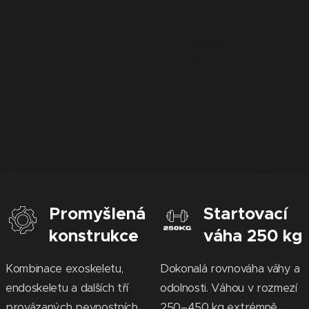
Promyšlená
Startovací
konstrukce
váha 250 kg
Kombinace exoskeletu,
Dokonalá rovnováha váhy a
endoskeletu a dalších tří
odolnosti. Váhou v rozmezí
provázaných pevnostních
250–450 kg extrémně