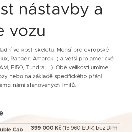
ost nástavby a
e vozu
dní velikosti skeletu. Menší pro evropské
lux, Ranger, Amarok...) a větší pro americké
M, F150, Tundra, ...). Obě velikosti umíme
ozy nebo na základě specifického přání
rámci námi stanovených limitů.
e
399 000 Kč
(15 960 EUR) bez DPH
ouble Cab