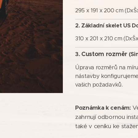
295 x 191 x 200 cm (DxŠ
2.
Základní skelet US D
310 x 201 x 210 cm (DxŠ
Custom rozměr
3.
(Si
Úprava rozměrů na míru.
nástavby konfigurujeme
vašich požadavků.
Poznámka k cenám:
Ve
zahrnují odbornou inst
také v ceníku ke stažen