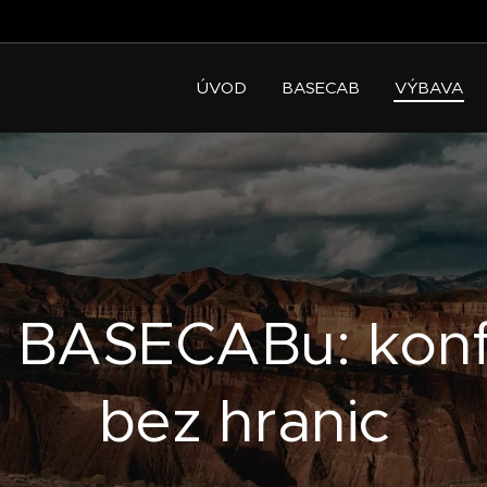
ÚVOD
BASECAB
VÝBAVA
 BASECABu: konf
bez hranic