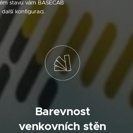
 jakém stavu vám BASECAB
alší konfiguraci.
Barevnost
venkovních stěn