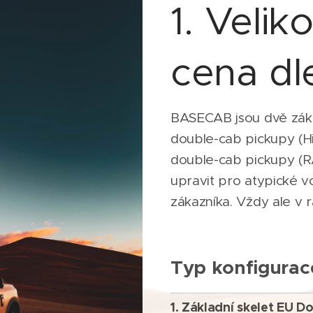
Velik
1.
cena dl
BASECAB jsou dvě zákla
double-cab pickupy (Hi
double-cab pickupy (RA
upravit pro atypické v
zákazníka. Vždy ale v 
Typ konfigurac
1.
Základní skelet EU D