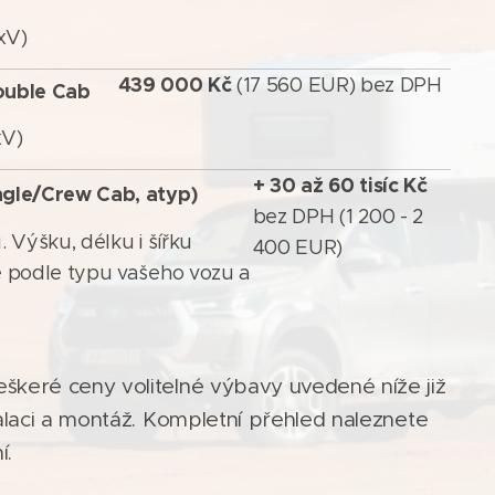
xV)
439 000 Kč
(17
560
EUR)
bez
DPH
ouble Cab
xV)
+ 30 až 60 tisíc Kč
ngle/Crew Cab, atyp)
bez
DPH
(1 200
- 2
 Výšku, délku i šířku
400 EUR)
 podle typu vašeho vozu a
škeré ceny volitelné výbavy uvedené níže již
alaci a montáž. Kompletní přehled naleznete
í.